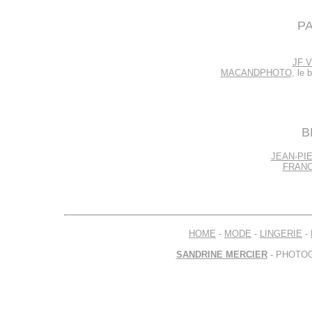
P
JF 
MACANDPHOTO
, le 
B
JEAN-PI
FRANC
HOME
-
MODE
-
LINGERIE
-
SANDRINE MERCIER
- PHOTOG