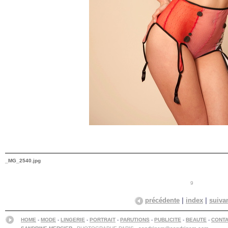
_MG_2540.jpg
9
précédente
|
index
|
suiva
HOME
-
MODE
-
LINGERIE
-
PORTRAIT
-
PARUTIONS
-
PUBLICITE
-
BEAUTE
-
CONT