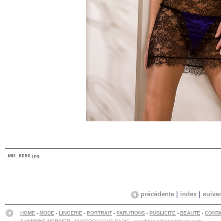
_MG_6090.jpg
précédente
|
index
|
suiva
HOME
-
MODE
-
LINGERIE
-
PORTRAIT
-
PARUTIONS
-
PUBLICITE
-
BEAUTE
-
CONT