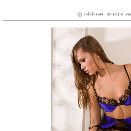
précédente
|
index
|
suiva