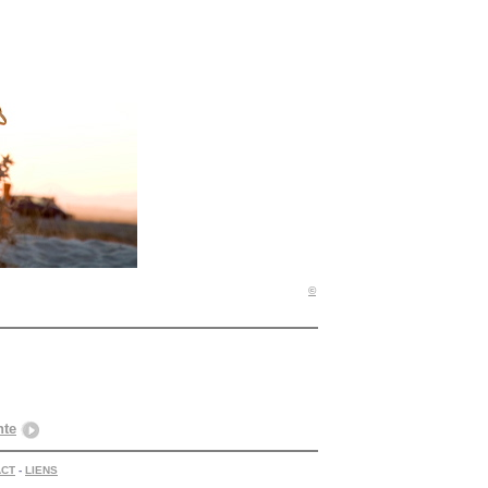
©
nte
ACT
-
LIENS