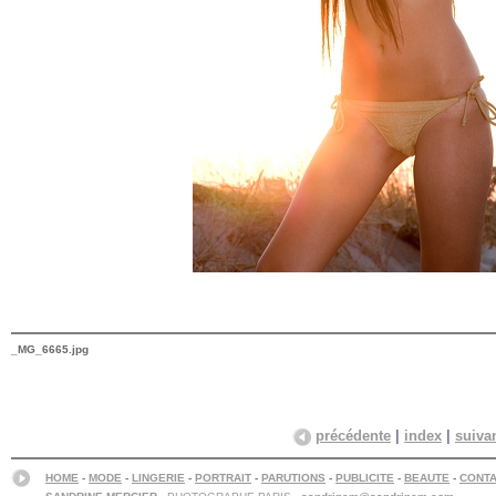
_MG_6665.jpg
précédente
|
index
|
suiva
HOME
-
MODE
-
LINGERIE
-
PORTRAIT
-
PARUTIONS
-
PUBLICITE
-
BEAUTE
-
CONT