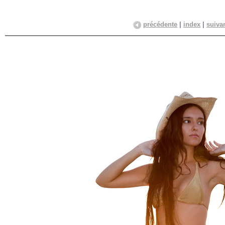
précédente
|
index
|
suiva